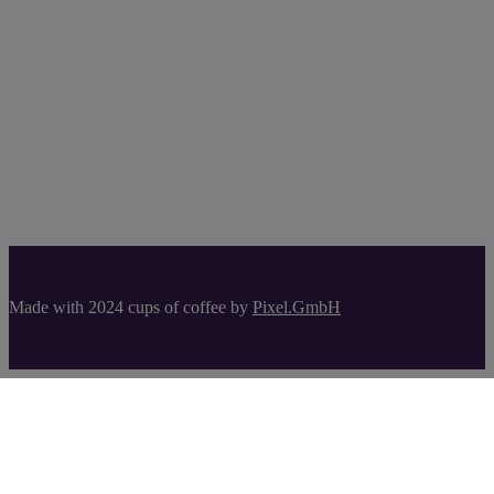
Made with 2024 cups of coffee by
Pixel.GmbH