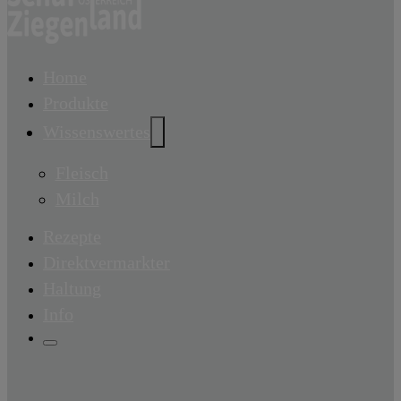
Home
Produkte
Wissenswertes
Export
Fleisch
Milch
Rezepte
Direktvermarkter
Haltung
Info