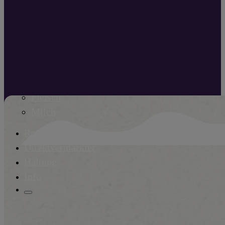
Home
Produkte
Wissenswertes
Fleisch
Milch
Rezepte
Direktvermarkter
Haltung
Info