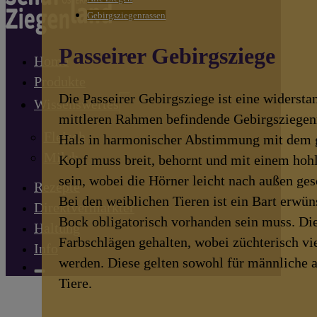
Gebirgsziegenrassen
Passeirer Gebirgsziege
Home
Produkte
Die Passeirer Gebirgsziege ist eine widersta
Wissenswertes
mittleren Rahmen befindende Gebirgsziegen
Fleisch
Hals in harmonischer Abstimmung mit dem 
Milch
Kopf muss breit, behornt und mit einem hoh
sein, wobei die Hörner leicht nach außen ge
Rezepte
Bei den weiblichen Tieren ist ein Bart erwün
Direktvermarkter
Bock obligatorisch vorhanden sein muss. Di
Haltung
Farbschlägen gehalten, wobei züchterisch v
Info
werden. Diese gelten sowohl für männliche a
Tiere.