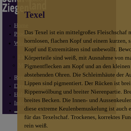
Texel
Home
Das Texel ist ein mittelgroßes Fleischschaf 
Produkte
hornlosen, flachen Kopf und einem kurzen, s
Wissenswertes
Kopf und Extremitäten sind unbewollt. Bewo
Fleisch
Körperteile sind weiß, mit Ausnahme von 
Milch
Pigmentflecken am Kopf und an den kleinen 
abstehenden Ohren. Die Schleimhäute der Au
Rezepte
Lippen sind pigmentiert. Der Rücken ist brei
Direktvermarkter
Rippenwölbung und breiter Nierenpartie. Brei
Haltung
breites Becken. Die Innen- und Aussenkeulen
Info
diese extreme Keulenbemuskelung ist auch 
für das Texelschaf. Trockenes, korrektes Fu
rein weiß.