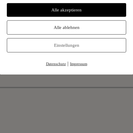
Alle akzeptieren
Alle ablehnen
Lamm- und Kitzfleisch
Einstellungen
Bring mich hin
|
Datenschutz
Impressum