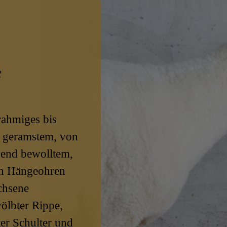
f
lrahmiges bis
 geramstem, von
hend bewolltem,
en Hängeohren
chsene
ölbter Rippe,
r Schulter und