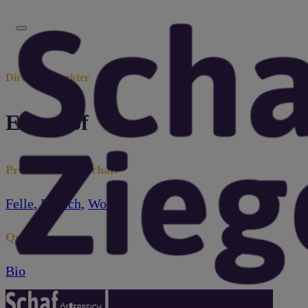
Direktvermarkter
Elberhof
Produkte vom Schaf:
Felle
,
Fleisch
,
Wolle
Qualität:
Bio