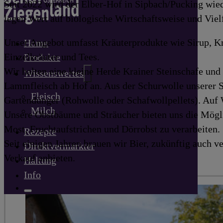
Seit 2022 wird der Elber-Hof in Sipbach/Pucking wied
legen Wert auf biologische Wirtschaftsweise und Viel
Unser Angebot umfasst Kräuterprodukte wie Sirup, K
Home
Einzelkräuter und Tees.
Produkte
Wir halten eine kleine Herde Krainer Steinschafe un
Wissenswertes
Lammfleisch ab Hof an. Aus der Schurwolle unserer 
Fleisch
Gartendünger (Rohwolle oder Schafwollpellets). Auf 
Milch
Unsere Obstbäume und Sträucher bieten uns die Mögli
Most, Fruchtaufstrichen und Dörrobst zu verarbeiten.
Rezepte
Seit einigen Jahren brauen wir Bier, zukünftig auch v
Direktvermarkter
Verkauf anbieten.
Haltung
Info