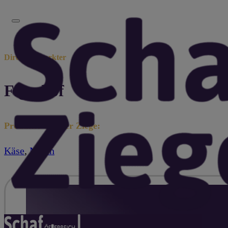
Direktvermarkter
Figerhof
Produkte von der Ziege:
Käse
,
Milch