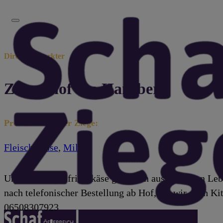
Direktvermarkter
Ziegenhof am Hansberg
Produkte von der Ziege:
Fleisch
,
Käse
,
Milch
Unseren Ziegenfrischkäse gibt es in ausgesuchten Leb
nach telefonischer Bestellung ab Hof, wo wir auch Kit
06508307923