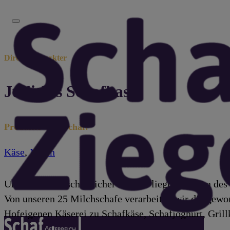
Direktvermarkter
Judith´s Schofkas
Produkte vom Schaf:
Käse
,
Milch
Unser landwirtschaftlicher Betrieb liegt in mitten des 
Von unseren 25 Milchschafe verarbeiten wir die gewo
Hofeigenen Käserei zu Schafkäse, Schafjoghurt, Gril