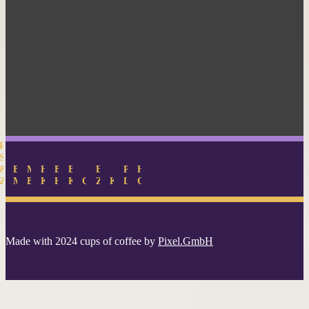
ael
ofkäserei
Bioziegenhof
Bioziegenhof
Ettenauer
Panorama
Harald
t
nsgruber
a
egele
Hansenbauer
Kastner
Quadrätschahof
Ziegenkäse
Kleinpasslerhof
Lamm
Gielesberger
Made with 2024 cups of coffee by
Pixel.GmbH