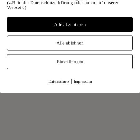
(z.B. in der Datenschutzerklärung oder unten auf unserer
Webseite).
Alle akzeptieren
Alle ablehnen
Lamm- und Kitzfleisch
Bring mich hin
Einstellungen
|
Datenschutz
Impressum