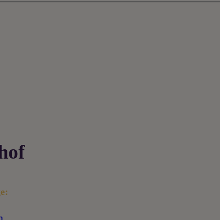
hof
e:
h