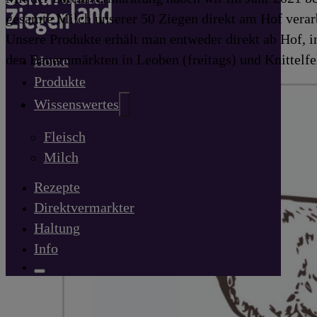
gesamte Milch unserer 50 Ziegen direkt am Hof verar
Unsere Produkte erhält man entweder direkt ab Hof, 
den Bauernmärkten in Leoben (freitags) und Knittelfe
Home
Produkte
Wissenswertes
Fleisch
Milch
Rezepte
Direktvermarkter
Haltung
Info