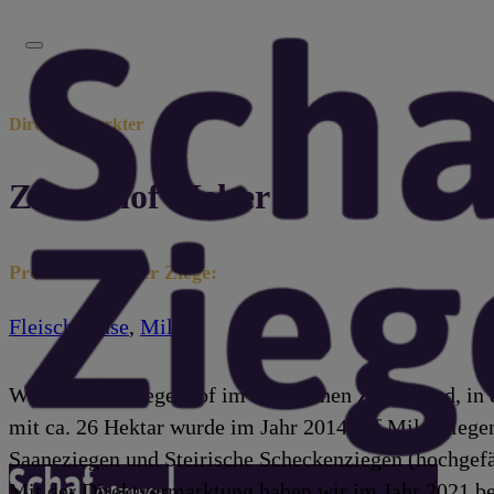
Direktvermarkter
Ziegenhof Melter
Produkte von der Ziege:
Fleisch
,
Käse
,
Milch
Wir sind ein Ziegenhof im Steirischen Zirbenland, i
mit ca. 26 Hektar wurde im Jahr 2014 auf Milchziege
Saaneziegen und Steirische Scheckenziegen (hochgefä
Mit der Direktvermarktung haben wir im Jahr 2021 be