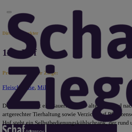
Direktvermarkter
11er Hof
Produkte von der Ziege:
Fleisch
,
Käse
,
Milch
Der 11er Hof ist ein Bauernhof, der alternativ und nac
artgerechter Tierhaltung sowie Verzicht auf Pflanzen
Hof steht ein Selbstbedienungskühlschrank, der rund 