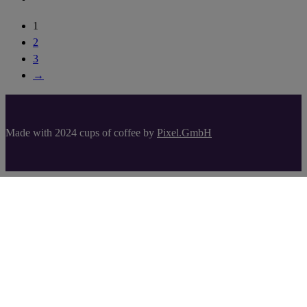
1
2
3
→
Made with 2024 cups of coffee by
Pixel.GmbH