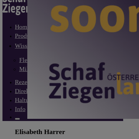
Home
Produkte
Wissenswertes
Fleisch
Milch
Rezepte
Direktvermarkter
Haltung
Info
Elisabeth Harrer