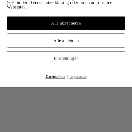
(z.B. in der Datenschutzerklärung oder unten auf unserer
Webseite).
Alle akzeptieren
Alle ablehnen
Lamm- und Kitzfleisch
Bring mich hin
Einstellungen
|
Datenschutz
Impressum