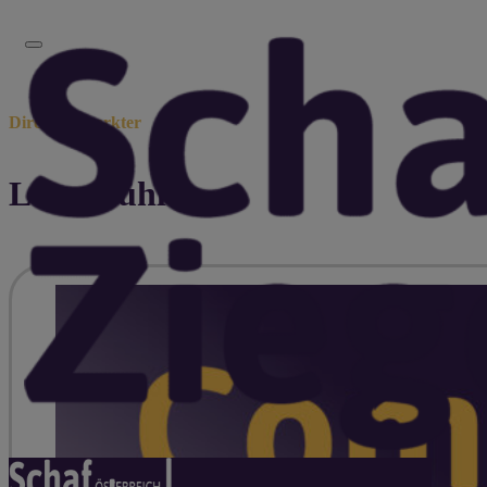
Direktvermarkter
Luxnmühle