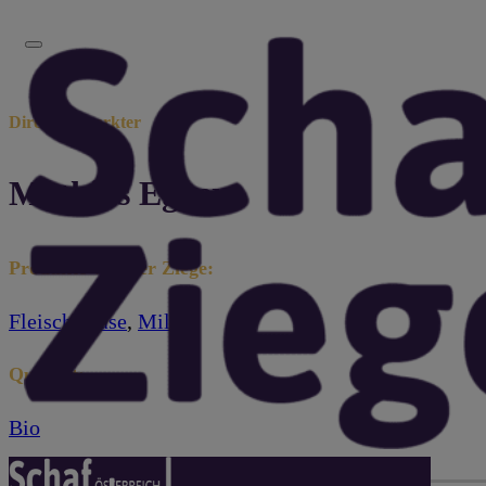
Direktvermarkter
Mathias Egger
Produkte von der Ziege:
Fleisch
,
Käse
,
Milch
Qualität:
Bio